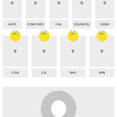
0
0
0
0
0
n
HATE
CONFUSED
FAIL
EĞLENCELI
GEEKY
0
0
0
0
LOVE
LOL
OMG
WIN