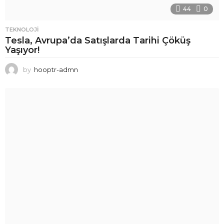
44
0
TEKNOLOJI
Tesla, Avrupa’da Satışlarda Tarihi Çöküş
Yaşıyor!
by
hooptr-admn