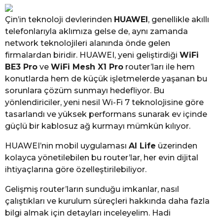
Çin’in teknoloji devlerinden
HUAWEI
, genellikle akıllı
telefonlarıyla aklımıza gelse de, aynı zamanda
network teknolojileri alanında önde gelen
firmalardan biridir. HUAWEI, yeni geliştirdiği
WiFi
BE3 Pro
ve
WiFi Mesh X1 Pro
router’ları ile hem
konutlarda hem de küçük işletmelerde yaşanan bu
sorunlara çözüm sunmayı hedefliyor. Bu
yönlendiriciler, yeni nesil Wi-Fi 7 teknolojisine göre
tasarlandı ve yüksek performans sunarak ev içinde
güçlü bir kablosuz ağ kurmayı mümkün kılıyor.
HUAWEI’nin mobil uygulaması
AI Life
üzerinden
kolayca yönetilebilen bu router’lar, her evin dijital
ihtiyaçlarına göre özelleştirilebiliyor.
Gelişmiş router’ların sunduğu imkanlar, nasıl
çalıştıkları ve kurulum süreçleri hakkında daha fazla
bilgi almak için detayları inceleyelim. Hadi