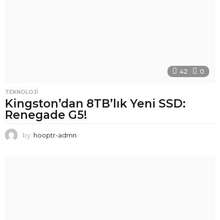
42
0
TEKNOLOJI
Kingston’dan 8TB’lık Yeni SSD:
Renegade G5!
by
hooptr-admn