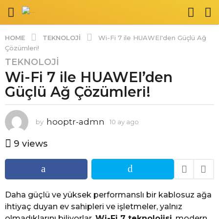
TEKNOLOJI
HOME
Wi-Fi 7 ile HUAWEI'den Güçlü Ağ
Çözümleri!
TEKNOLOJI
1
Wi-Fi 7 ile HUAWEI’den
0
a
Güçlü Ağ Çözümleri!
y
a
g
hooptr-admn
by
10 ay ago
1
0
o
a
9
views
1
y
0
a
a
g
o
y
a
Daha güçlü ve yüksek performanslı bir kablosuz ağa
g
ihtiyaç duyan ev sahipleri ve işletmeler, yalnız
o
olmadıklarını biliyorlar.
Wi-Fi 7 teknolojisi
, modern