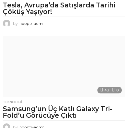
Tesla, Avrupa’da Satışlarda Tarihi
Çöküş Yaşıyor!
by
hooptr-admn
43
0
TEKNOLOJI
Samsung’un Üç Katlı Galaxy Tri-
Fold’u Görücüye Çıktı
by
hooptr-admn