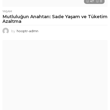
47
0
YAŞAM
Mutluluğun Anahtarı: Sade Yaşam ve Tüketim
Azaltma
by
hooptr-admn