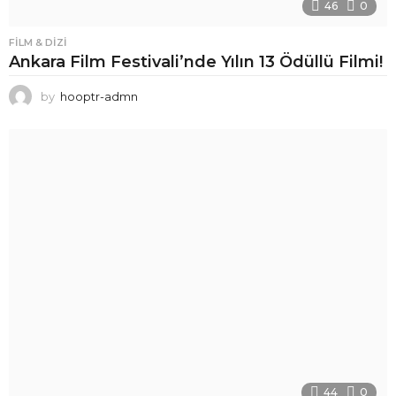
46
0
FILM & DIZI
Ankara Film Festivali’nde Yılın 13 Ödüllü Filmi!
by
hooptr-admn
44
0