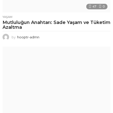
47
0
YAŞAM
Mutluluğun Anahtarı: Sade Yaşam ve Tüketim
Azaltma
by
hooptr-admn