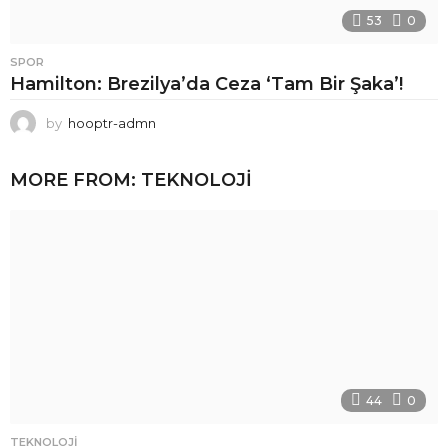
53
0
SPOR
Hamilton: Brezilya’da Ceza ‘Tam Bir Şaka’!
by
hooptr-admn
MORE FROM:
TEKNOLOJI
44
0
TEKNOLOJI