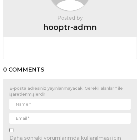
Posted by
hooptr-admn
0 COMMENTS
E-posta adresiniz yayınlanmayacak.
Gerekli alanlar
*
ile
işaretlenmişlerdir
Daha sonraki yorumlarımda kullanılması için