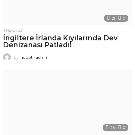
21
0
TEKNOLOJI
İngiltere İrlanda Kıyılarında Dev
Denizanası Patladı!
by
hooptr-admn
24
0