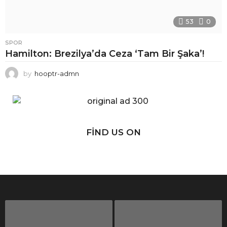
53
0
SPOR
Hamilton: Brezilya’da Ceza ‘Tam Bir Şaka’!
by
hooptr-admn
FIND US ON