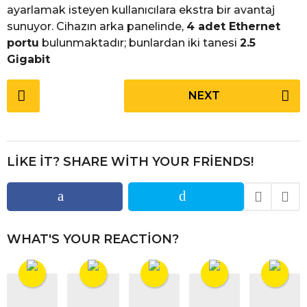
ayarlamak isteyen kullanıcılara ekstra bir avantaj
sunuyor. Cihazın arka panelinde,
4 adet Ethernet
portu
bulunmaktadır; bunlardan iki tanesi
2.5
Gigabit
P
NEXT
o
s
t
P
LIKE IT? SHARE WITH YOUR FRIENDS!
a
g
i
n
WHAT'S YOUR REACTION?
a
t
i
o