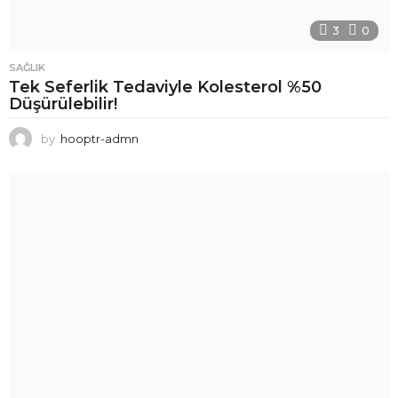
3
0
SAĞLIK
Tek Seferlik Tedaviyle Kolesterol %50
Düşürülebilir!
by
hooptr-admn