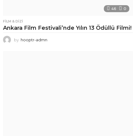
46
0
FILM & DIZI
Ankara Film Festivali’nde Yılın 13 Ödüllü Filmi!
by
hooptr-admn