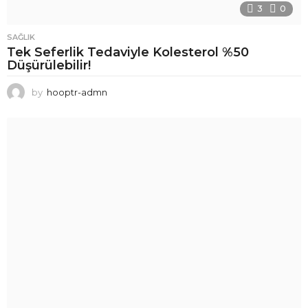
3
0
SAĞLIK
Tek Seferlik Tedaviyle Kolesterol %50
Düşürülebilir!
by
hooptr-admn