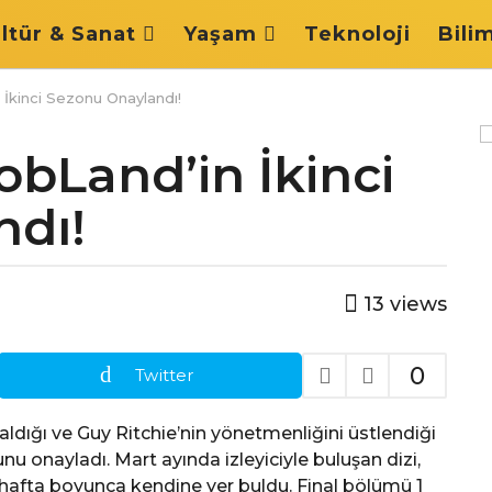
ltür & Sanat
Yaşam
Teknoloji
Bili
İkinci Sezonu Onaylandı!
obLand’in İkinci
ndı!
13
views
0
Twitter
dığı ve Guy Ritchie’nin yönetmenliğini üstlendiği
u onayladı. Mart ayında izleyiciyle buluşan dizi,
ltı hafta boyunca kendine yer buldu. Final bölümü 1