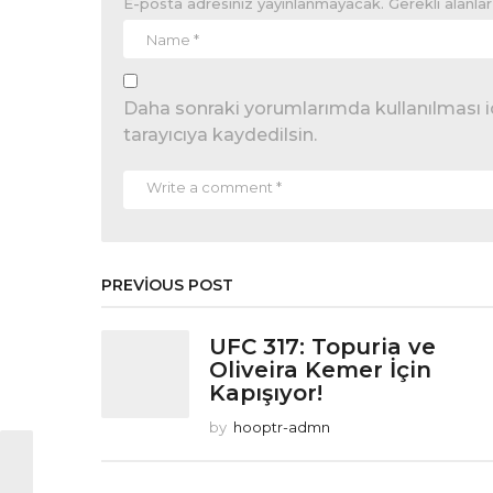
E-posta adresiniz yayınlanmayacak.
Gerekli alanla
Daha sonraki yorumlarımda kullanılması i
tarayıcıya kaydedilsin.
PREVIOUS POST
UFC 317: Topuria ve
Oliveira Kemer İçin
Kapışıyor!
by
hooptr-admn