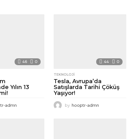
46
0
44
0
TEKNOLOJI
lm
Tesla, Avrupa’da
nde Yılın 13
Satışlarda Tarihi Çöküş
mi!
Yaşıyor!
tr-admn
by
hooptr-admn