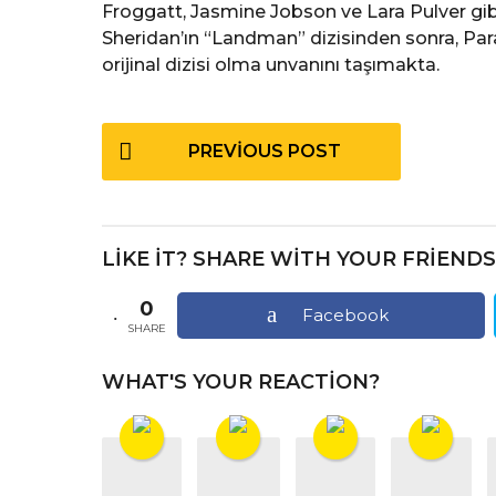
Froggatt, Jasmine Jobson ve Lara Pulver gibi
Sheridan’ın “Landman” dizisinden sonra, Para
orijinal dizisi olma unvanını taşımakta.
P
PREVIOUS POST
o
s
t
LIKE IT? SHARE WITH YOUR FRIENDS
P
a
0
Facebook
SHARE
g
i
WHAT'S YOUR REACTION?
n
a
t