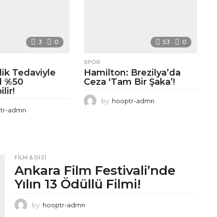
3
0
53
0
SPOR
lik Tedaviyle
Hamilton: Brezilya’da
l %50
Ceza ‘Tam Bir Şaka’!
lir!
by
hooptr-admn
tr-admn
FILM & DIZI
Ankara Film Festivali’nde
Yılın 13 Ödüllü Filmi!
by
hooptr-admn