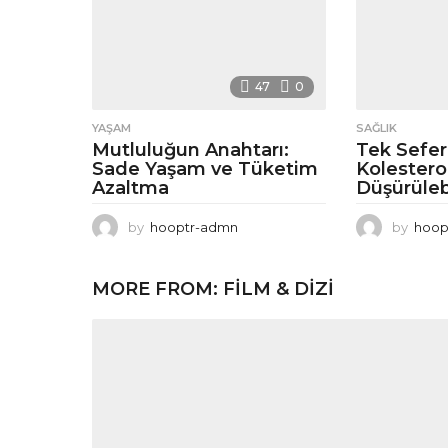
47
0
YAŞAM
SAĞLIK
Mutluluğun Anahtarı:
Tek Sefer
Sade Yaşam ve Tüketim
Kolestero
Azaltma
Düşürülebi
by
hooptr-admn
by
hoop
MORE FROM:
FILM & DIZI