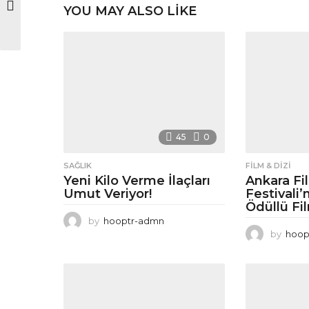
YOU MAY ALSO LIKE
45
0
SAĞLIK
FILM & DIZI
Yeni Kilo Verme İlaçları
Ankara Fi
Umut Veriyor!
Festivali’
Ödüllü Fil
by
hooptr-admn
by
hoop