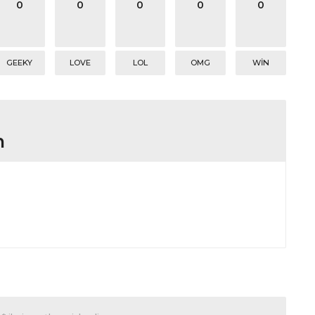
0
0
0
0
0
GEEKY
LOVE
LOL
OMG
WIN
n