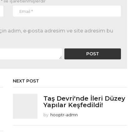
r
*
ile işaretlenmişlerdir
çin adım, e-posta adresim ve site adresim bu
NEXT POST
Taş Devri'nde İleri Düzey
Yapılar Keşfedildi!
by
hooptr-admn