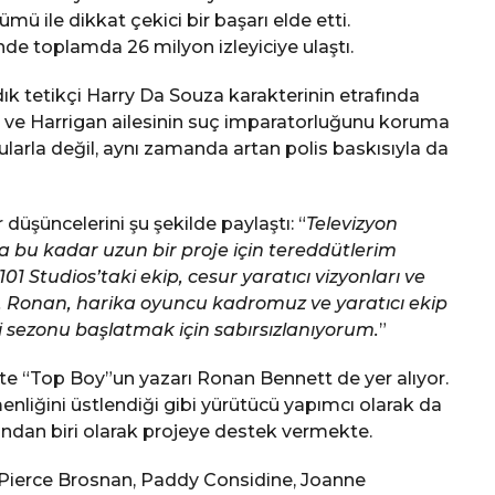
mü ile dikkat çekici bir başarı elde etti.
nde toplamda 26 milyon izleyiciye ulaştı.
k tetikçi Harry Da Souza karakterinin etrafında
sı ve Harrigan ailesinin suç imparatorluğunu koruma
lularla değil, aynı zamanda artan polis baskısıyla da
düşüncelerini şu şekilde paylaştı: “
Televizyon
a bu kadar uzun bir proje için tereddütlerim
1 Studios’taki ekip, cesur yaratıcı vizyonları ve
 Guy, Ronan, harika oyuncu kadromuz ve yaratıcı ekip
nci sezonu başlatmak için sabırsızlanıyorum.
”
ikte “Top Boy”un yazarı Ronan Bennett de yer alıyor.
enliğini üstlendiği gibi yürütücü yapımcı olarak da
rından biri olarak projeye destek vermekte.
Pierce Brosnan, Paddy Considine, Joanne