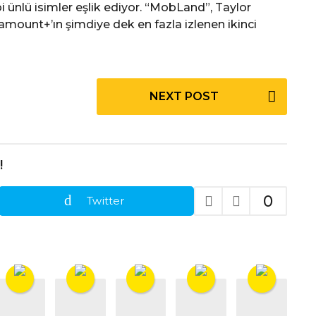
 ünlü isimler eşlik ediyor. “MobLand”, Taylor
mount+’ın şimdiye dek en fazla izlenen ikinci
NEXT POST
!
0
Twitter