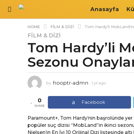
Anasayfa
Kü
FILM & DIZI
HOME
Tom Hardy'li MobLand'in 
FILM & DIZI
1
Tom Hardy’li M
y
ı
Sezonu Onayla
l
a
g
o
hooptr-admn
by
1 yıl ago
1
1
y
y
ı
0
ı
l
Facebook
a
SHARE
l
g
a
o
Paramount+, Tom Hardy’nin başrolünde yer al
g
popüler suç dizisi “MobLand”in ikinci sezonun
o
Nielsen’in En İyi 10 Orijinal Dizi listesinde a