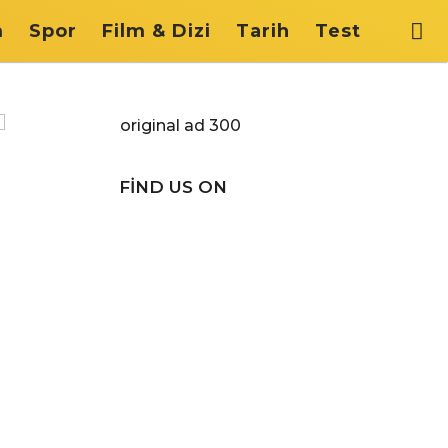
m
Spor
Film & Dizi
Tarih
Test
FIND US ON