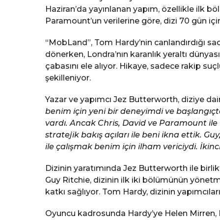
Haziran’da yayınlanan yapım, özellikle ilk bölü
Paramount’un verilerine göre, dizi 70 gün içi
“MobLand”, Tom Hardy’nin canlandırdığı sadı
dönerken, Londra’nın karanlık yeraltı dünya
çabasını ele alıyor. Hikaye, sadece rakip suç
şekilleniyor.
Yazar ve yapımcı Jez Butterworth, diziye dair 
benim için yeni bir deneyimdi ve başlangıçt
vardı. Ancak Chris, David ve Paramount ile 10
stratejik bakış açıları ile beni ikna ettik.
ile çalışmak benim için ilham vericiydi. İki
Dizinin yaratımında Jez Butterworth ile birl
Guy Ritchie, dizinin ilk iki bölümünün yönetm
katkı sağlıyor. Tom Hardy, dizinin yapımcıla
Oyuncu kadrosunda Hardy’ye Helen Mirren, 