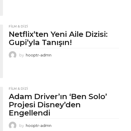
FILM & DIZI
Netflix’ten Yeni Aile Dizisi:
Gupi’yla Tanışın!
by
hooptr-admn
FILM & DIZI
Adam Driver’ın ‘Ben Solo’
Projesi Disney’den
Engellendi
by
hooptr-admn