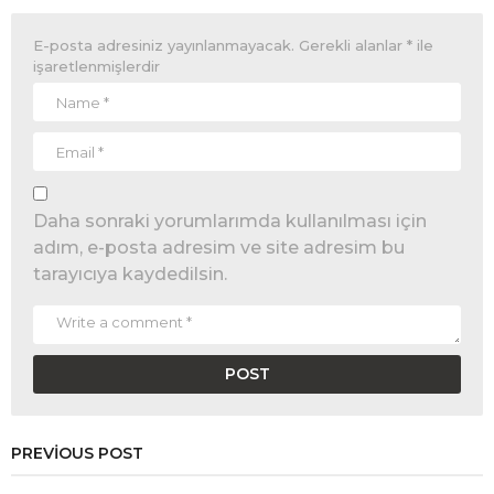
E-posta adresiniz yayınlanmayacak.
Gerekli alanlar
*
ile
işaretlenmişlerdir
Daha sonraki yorumlarımda kullanılması için
adım, e-posta adresim ve site adresim bu
tarayıcıya kaydedilsin.
PREVIOUS POST