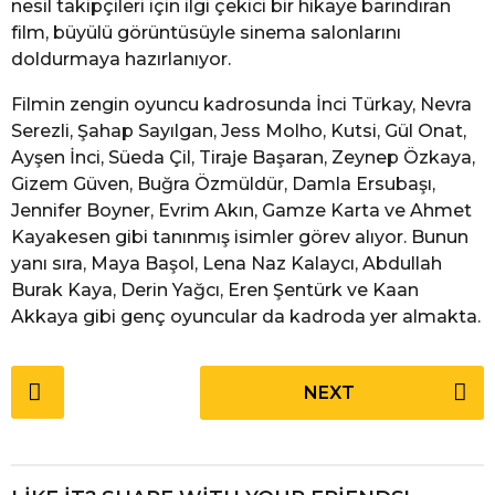
nesil takipçileri için ilgi çekici bir hikaye barındıran
film, büyülü görüntüsüyle sinema salonlarını
doldurmaya hazırlanıyor.
Filmin zengin oyuncu kadrosunda İnci Türkay, Nevra
Serezli, Şahap Sayılgan, Jess Molho, Kutsi, Gül Onat,
Ayşen İnci, Süeda Çil, Tiraje Başaran, Zeynep Özkaya,
Gizem Güven, Buğra Özmüldür, Damla Ersubaşı,
Jennifer Boyner, Evrim Akın, Gamze Karta ve Ahmet
Kayakesen gibi tanınmış isimler görev alıyor. Bunun
yanı sıra, Maya Başol, Lena Naz Kalaycı, Abdullah
Burak Kaya, Derin Yağcı, Eren Şentürk ve Kaan
Akkaya gibi genç oyuncular da kadroda yer almakta.
P
NEXT
o
s
t