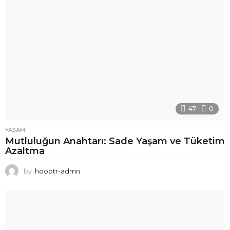
47
0
YAŞAM
Mutluluğun Anahtarı: Sade Yaşam ve Tüketim
Azaltma
by
hooptr-admn