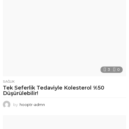
3
0
SAĞLIK
Tek Seferlik Tedaviyle Kolesterol %50
Düşürülebilir!
by
hooptr-admn