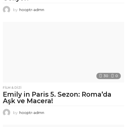
by
hooptr-admn
30
0
FILM & DIZI
Emily in Paris 5. Sezon: Roma’da
Aşk ve Macera!
by
hooptr-admn