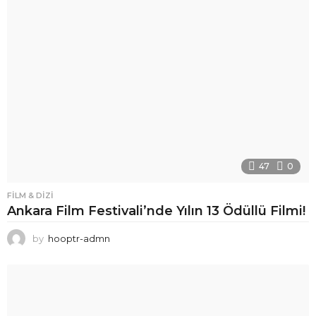
47
0
FILM & DIZI
Ankara Film Festivali’nde Yılın 13 Ödüllü Filmi!
by
hooptr-admn