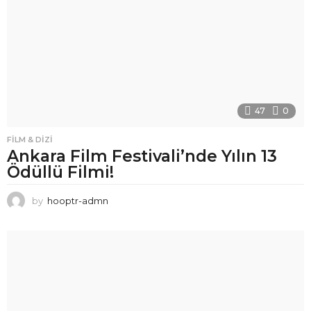
47
0
FILM & DIZI
Ankara Film Festivali’nde Yılın 13
Ödüllü Filmi!
by
hooptr-admn