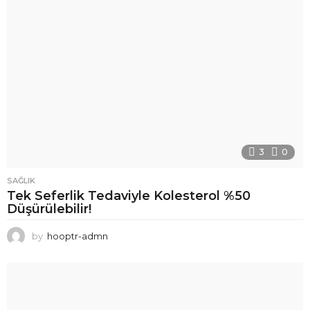
3
0
SAĞLIK
Tek Seferlik Tedaviyle Kolesterol %50
Düşürülebilir!
by
hooptr-admn