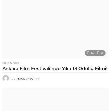
47
0
FILM & DIZI
Ankara Film Festivali’nde Yılın 13 Ödüllü Filmi!
by
hooptr-admn