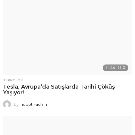
44
0
TEKNOLOJI
Tesla, Avrupa’da Satışlarda Tarihi Çöküş
Yaşıyor!
by
hooptr-admn