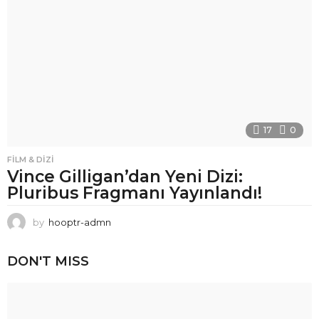
17
0
FILM & DIZI
Vince Gilligan’dan Yeni Dizi:
Pluribus Fragmanı Yayınlandı!
by
hooptr-admn
DON'T MISS