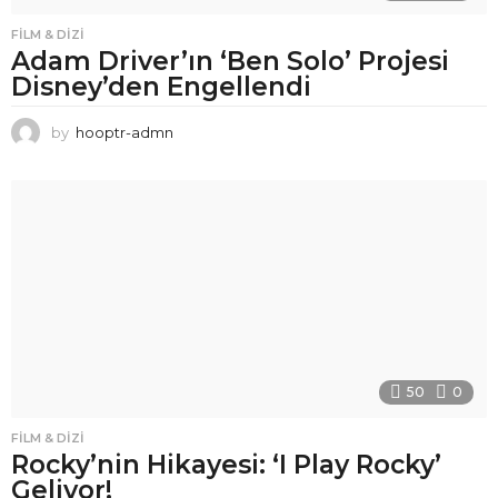
FILM & DIZI
Adam Driver’ın ‘Ben Solo’ Projesi
Disney’den Engellendi
by
hooptr-admn
50
0
FILM & DIZI
Rocky’nin Hikayesi: ‘I Play Rocky’
Geliyor!