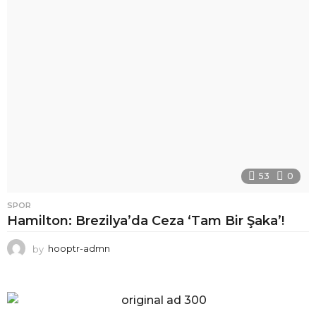
53
0
SPOR
Hamilton: Brezilya’da Ceza ‘Tam Bir Şaka’!
by
hooptr-admn