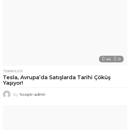
44
0
TEKNOLOJI
Tesla, Avrupa’da Satışlarda Tarihi Çöküş
Yaşıyor!
by
hooptr-admn