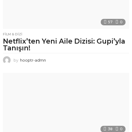
57
0
FILM & DIZI
Netflix’ten Yeni Aile Dizisi: Gupi’yla
Tanışın!
by
hooptr-admn
38
0