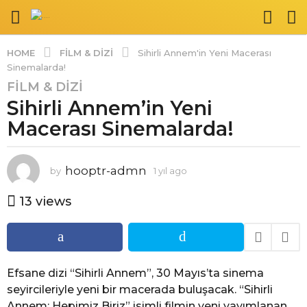
FILM & DIZI
HOME
Sihirli Annem'in Yeni Macerası
Sinemalarda!
FILM & DIZI
1
Sihirli Annem’in Yeni
y
ı
Macerası Sinemalarda!
l
a
g
hooptr-admn
by
1 yıl ago
1
y
o
ı
13
views
1
l
y
a
ı
g
o
l
a
Efsane dizi “Sihirli Annem”, 30 Mayıs’ta sinema
g
seyircileriyle yeni bir macerada buluşacak. “Sihirli
o
Annem: Hepimiz Biriz” isimli filmin yeni yayımlanan