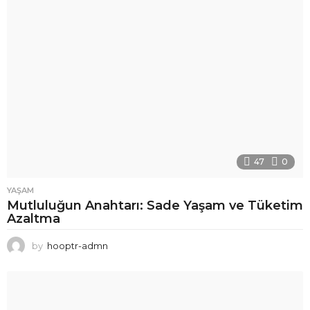
47
0
YAŞAM
Mutluluğun Anahtarı: Sade Yaşam ve Tüketim
Azaltma
by
hooptr-admn