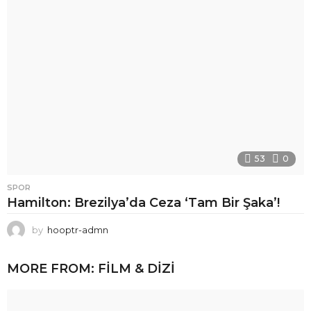
53
0
SPOR
Hamilton: Brezilya’da Ceza ‘Tam Bir Şaka’!
by
hooptr-admn
MORE FROM:
FILM & DIZI