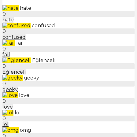
hate
0
hate
confused
0
confused
fail
0
fail
Eğlenceli
0
Eğlenceli
geeky
0
geeky
love
0
love
lol
0
lol
omg
0