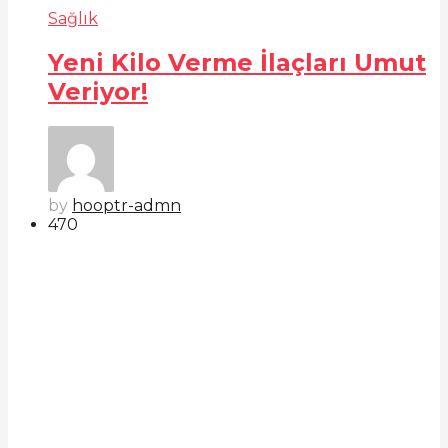
Sağlık
Yeni Kilo Verme İlaçları Umut
Veriyor!
by
hooptr-admn
47
0