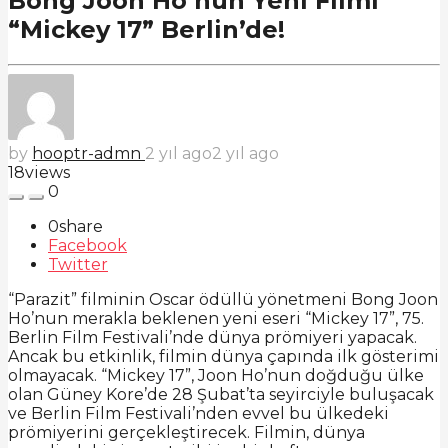
Bong Joon Ho’nun Yeni Filmi
“Mickey 17” Berlin’de!
by
hooptr-admn
2 yıl ago
2 yıl ago
18
views
0
0
share
Facebook
Twitter
“Parazit” filminin Oscar ödüllü yönetmeni Bong Joon
Ho’nun merakla beklenen yeni eseri “Mickey 17”, 75.
Berlin Film Festivali’nde dünya prömiyeri yapacak.
Ancak bu etkinlik, filmin dünya çapında ilk gösterimi
olmayacak. “Mickey 17”, Joon Ho’nun doğduğu ülke
olan Güney Kore’de 28 Şubat’ta seyirciyle buluşacak
ve Berlin Film Festivali’nden evvel bu ülkedeki
prömiyerini gerçekleştirecek. Filmin, dünya