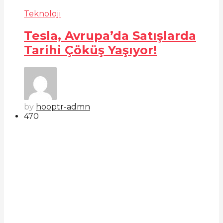
Teknoloji
Tesla, Avrupa’da Satışlarda
Tarihi Çöküş Yaşıyor!
by
hooptr-admn
47
0