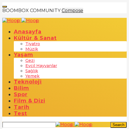
BOOMBOX COMMUNITY
Compose
Anasayfa
Kültür & Sanat
Tiyatro
Müzik
Yaşam
Gezi
Evcil Hayvanlar
Sağlık
Yemek
Teknoloji
Bilim
Spor
Film & Dizi
Tarih
Test
Search