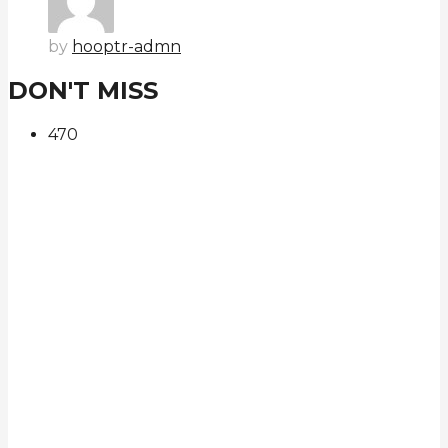
by
hooptr-admn
DON'T MISS
47
0