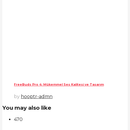
FreeBuds Pro 4: Mükemmel Ses Kalitesi ve Tasarım
by
hooptr-admn
You may also like
47
0