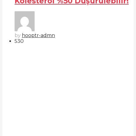
Kolesterol %50 Düşürülebilir!
by
hooptr-admn
53
0