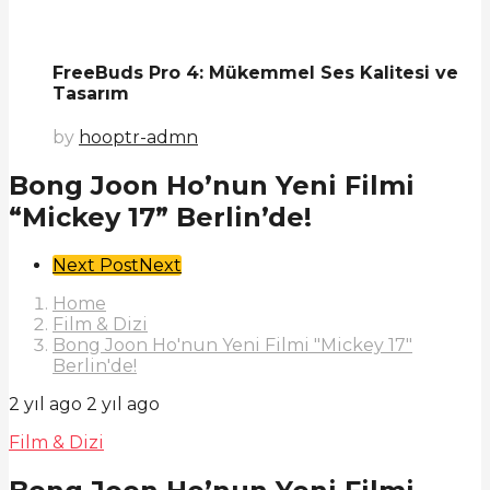
FreeBuds Pro 4: Mükemmel Ses Kalitesi ve
Tasarım
by
hooptr-admn
Bong Joon Ho’nun Yeni Filmi
“Mickey 17” Berlin’de!
Post
Next Post
Next
Pagination
Home
Film & Dizi
Bong Joon Ho'nun Yeni Filmi "Mickey 17"
Berlin'de!
2 yıl ago
2 yıl ago
Film & Dizi