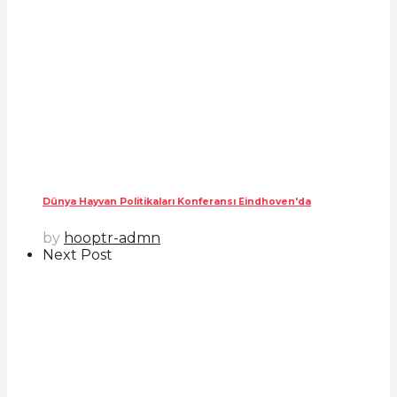
Dünya Hayvan Politikaları Konferansı Eindhoven'da
by
hooptr-admn
Next Post