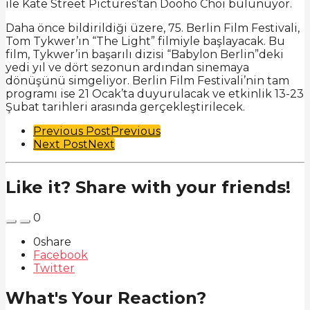
ile Kate Street Pictures’tan Dooho Choi bulunuyor.
Daha önce bildirildiği üzere, 75. Berlin Film Festivali,
Tom Tykwer’ın “The Light” filmiyle başlayacak. Bu
film, Tykwer’in başarılı dizisi “Babylon Berlin”deki
yedi yıl ve dört sezonun ardından sinemaya
dönüşünü simgeliyor. Berlin Film Festivali’nin tam
programı ise 21 Ocak’ta duyurulacak ve etkinlik 13-23
Şubat tarihleri arasında gerçekleştirilecek.
Post
Previous Post
Previous
Next Post
Next
Pagination
Like it? Share with your friends!
0
0
share
Facebook
Twitter
What's Your Reaction?