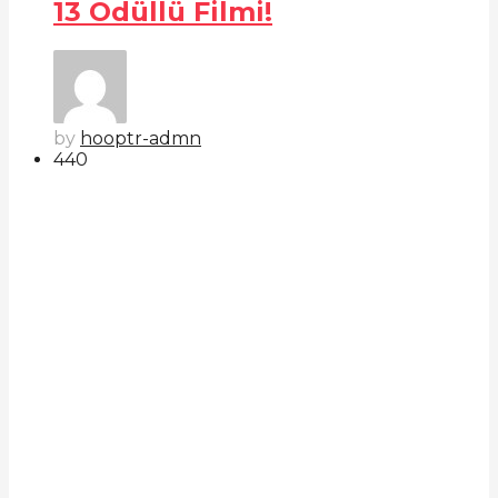
13 Ödüllü Filmi!
by
hooptr-admn
44
0