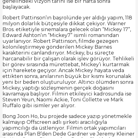
genelindeki vizyon tarihi ise bir hafta sonra
başlayacak.
Robert Pattinson’ın başrolünde yer aldığı yapım, 118
milyon dolarlık bütçesiyle dikkat çekiyor. Warner
Bros. etiketiyle sinemalara gelecek olan “Mickey 17”,
Edward Ashton’ın “Mickey7” isimli romanından
uyarlanıyor. Robert Pattinson, filmde gezegen
kolonileştirmeye gönderilen Mickey Barnes
karakterini canlandırıyor. Mickey, bu süreçte
harcanabilir bir çalışan olarak işlev görüyor. Tehlikeli
bir görev sırasında mürettebat, Mickey’i kurtarmak
için harekete geçiyor. Ancak Mickey hayata veda
ettikten sonra, anılarının büyük bir kısmı korunalak
yeni bir beden oluşturuluyor. Altıncı ölümden sonra
Mickey, yaptığı sözleşmenin gerçek doğasını
kavramaya başlıyor. Filmin etkileyici kadrosunda ise
Steven Yeun, Naomi Ackie, Toni Collette ve Mark
Ruffalo gibi isimler yer alıyor.
Bong Joon Ho, bu projede sadece yazıp yönetmekle
kalmayıp Offscreen adlı şirketi aracılığıyla
yapımcılığı da üstleniyor. Filmin ortak yapımcıları
arasında Plan B’den Dede Gardner ve Jeremy Kleiner