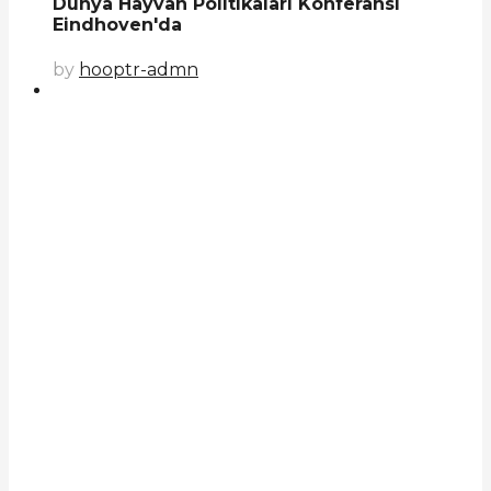
Dünya Hayvan Politikaları Konferansı
Eindhoven'da
by
hooptr-admn